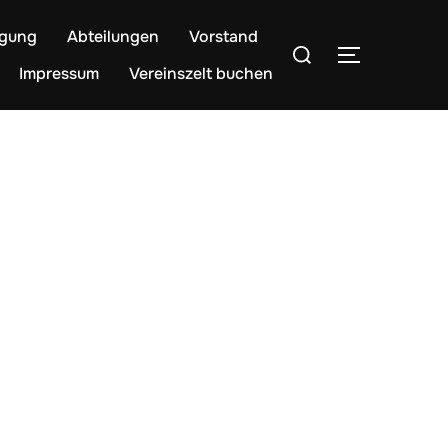
egung
Abteilungen
Vorstand
Suchen
SEITENLE
nach:
Impressum
Vereinszelt buchen