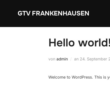
Zum
Inhalt
GTV FRANKENHAUSEN
springen
Hello world
Veröffentlicht
von
admin
an
24. September 
am
Welcome to WordPress. This is your