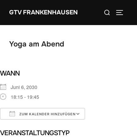
Zum
Suchen
GTV FRANKENHAUSEN
Inhalt
SEITEN
nach:
springen
Yoga am Abend
WANN
Juni 6, 2030
18:15 - 19:45
ZUM KALENDER HINZUFÜGEN
ICS herunterladen
Google Kalender
VERANSTALTUNGSTYP