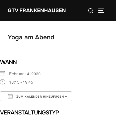
Zum
Suchen
GTV FRANKENHAUSEN
Inhalt
SEITEN
nach:
springen
Yoga am Abend
WANN
Februar 14, 2030
18:15 - 19:45
ZUM KALENDER HINZUFÜGEN
ICS herunterladen
Google Kalender
VERANSTALTUNGSTYP