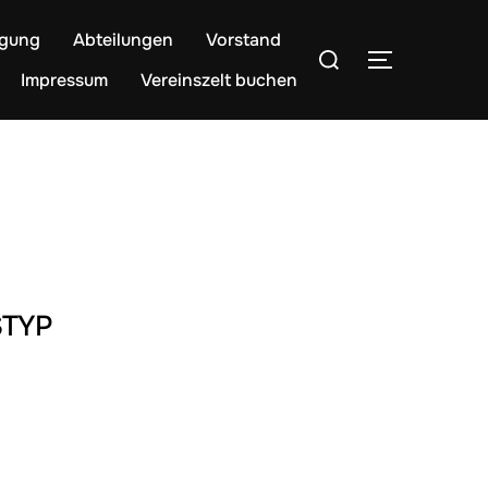
egung
Abteilungen
Vorstand
Suchen
SEITENLE
nach:
Impressum
Vereinszelt buchen
TYP