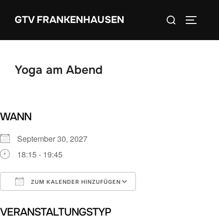
Zum
Suchen
GTV FRANKENHAUSEN
Inhalt
SEITEN
nach:
springen
Yoga am Abend
WANN
September 30, 2027
18:15 - 19:45
ZUM KALENDER HINZUFÜGEN
ICS herunterladen
Google Kalender
VERANSTALTUNGSTYP