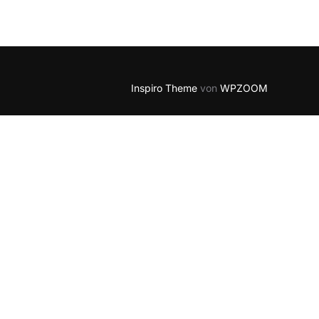
5
Outlook Live
Inspiro Theme
von
WPZOOM