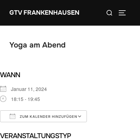
Zum
Suchen
GTV FRANKENHAUSEN
Inhalt
SEITEN
nach:
springen
Yoga am Abend
WANN
Januar 11, 2024
18:15 - 19:45
ZUM KALENDER HINZUFÜGEN
ICS herunterladen
Google Kalender
VERANSTALTUNGSTYP