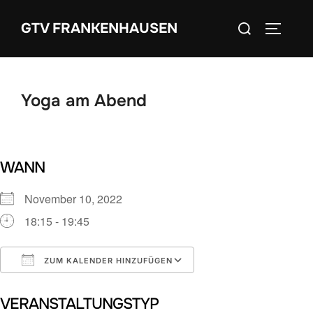
Zum
Suchen
GTV FRANKENHAUSEN
Inhalt
SEITEN
nach:
springen
Yoga am Abend
WANN
November 10, 2022
18:15 - 19:45
ZUM KALENDER HINZUFÜGEN
ICS herunterladen
Google Kalender
VERANSTALTUNGSTYP