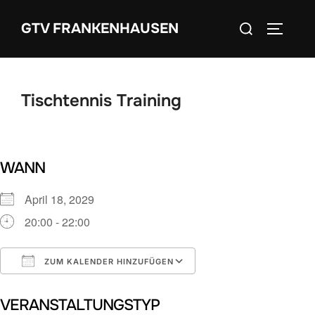
Zum
Suchen
GTV FRANKENHAUSEN
Inhalt
SEITEN
nach:
springen
Tischtennis Training
WANN
April 18, 2029
20:00 - 22:00
ZUM KALENDER HINZUFÜGEN
ICS herunterladen
Google Kalender
VERANSTALTUNGSTYP