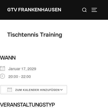
Zum
Suchen
GTV FRANKENHAUSEN
Inhalt
SEITEN
nach:
springen
Tischtennis Training
WANN
Januar 17, 2029
20:00 - 22:00
ZUM KALENDER HINZUFÜGEN
ICS herunterladen
Google Kalender
VERANSTALTUNGSTYP