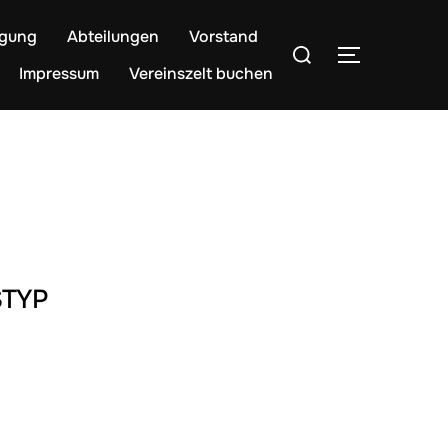
egung
Abteilungen
Vorstand
Suchen
SEITENLE
nach:
Impressum
Vereinszelt buchen
TYP