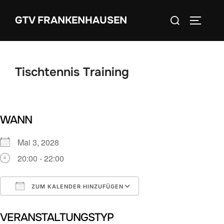
Zum
Suchen
GTV FRANKENHAUSEN
Inhalt
SEITEN
nach:
springen
Tischtennis Training
WANN
Mai 3, 2028
20:00 - 22:00
ZUM KALENDER HINZUFÜGEN
ICS herunterladen
Google Kalender
VERANSTALTUNGSTYP