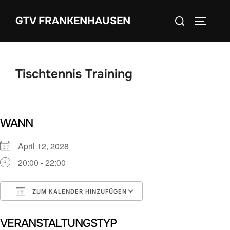
Zum
Suchen
GTV FRANKENHAUSEN
Inhalt
SEITEN
nach:
springen
Tischtennis Training
WANN
April 12, 2028
20:00 - 22:00
ZUM KALENDER HINZUFÜGEN
ICS herunterladen
Google Kalender
VERANSTALTUNGSTYP