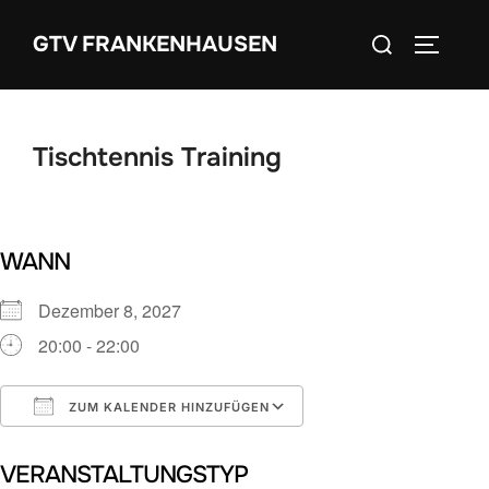
Zum
Suchen
GTV FRANKENHAUSEN
Inhalt
SEITEN
nach:
springen
Tischtennis Training
WANN
Dezember 8, 2027
20:00 - 22:00
ZUM KALENDER HINZUFÜGEN
ICS herunterladen
Google Kalender
VERANSTALTUNGSTYP