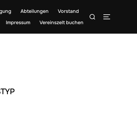
egung
Abteilungen
Vorstand
Suchen
SEITENLE
nach:
Impressum
Vereinszelt buchen
TYP