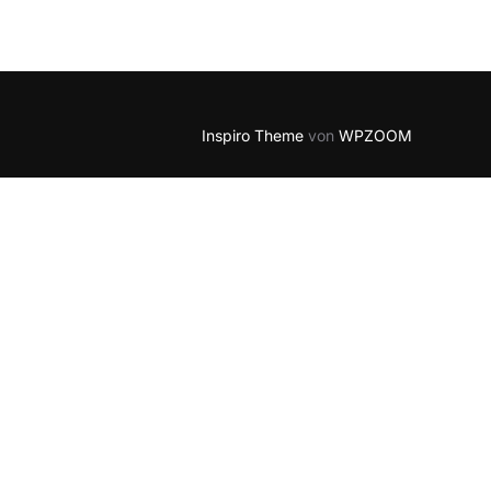
5
Outlook Live
Inspiro Theme
von
WPZOOM