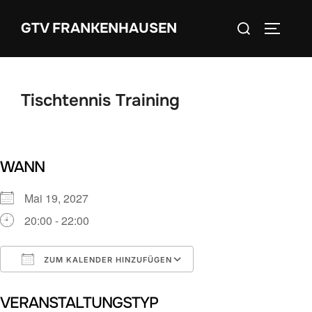
Zum
Suchen
GTV FRANKENHAUSEN
Inhalt
SEITEN
nach:
springen
Tischtennis Training
WANN
Mai 19, 2027
20:00 - 22:00
ZUM KALENDER HINZUFÜGEN
ICS herunterladen
Google Kalender
VERANSTALTUNGSTYP