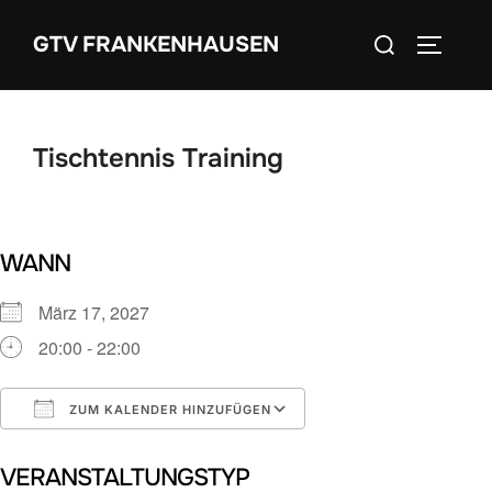
Zum
Suchen
GTV FRANKENHAUSEN
Inhalt
SEITEN
nach:
springen
Tischtennis Training
WANN
März 17, 2027
20:00 - 22:00
ZUM KALENDER HINZUFÜGEN
ICS herunterladen
Google Kalender
VERANSTALTUNGSTYP