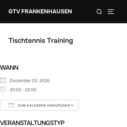
Zum
Suchen
GTV FRANKENHAUSEN
Inhalt
SEITEN
nach:
springen
Tischtennis Training
WANN
Dezember 23, 2026
20:00 - 22:00
ZUM KALENDER HINZUFÜGEN
ICS herunterladen
Google Kalender
VERANSTALTUNGSTYP