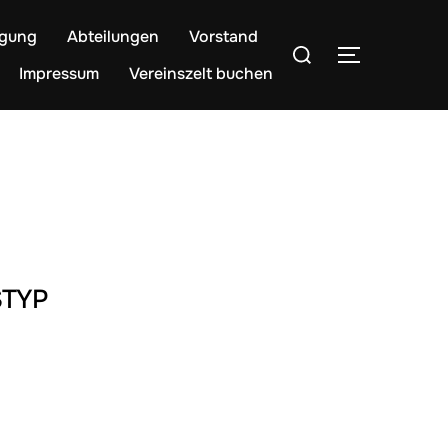
egung
Abteilungen
Vorstand
Suchen
SEITENLE
nach:
Impressum
Vereinszelt buchen
TYP