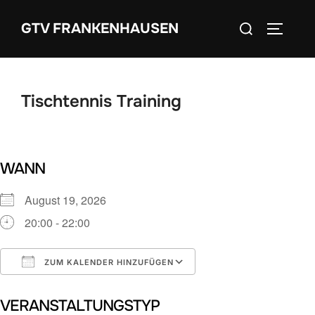
Zum
Suchen
GTV FRANKENHAUSEN
Inhalt
SEITEN
nach:
springen
Tischtennis Training
WANN
August 19, 2026
20:00 - 22:00
ZUM KALENDER HINZUFÜGEN
ICS herunterladen
Google Kalender
VERANSTALTUNGSTYP