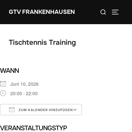
Zum
Suchen
GTV FRANKENHAUSEN
Inhalt
SEITEN
nach:
springen
Tischtennis Training
WANN
Juni 10, 2026
20:00 - 22:00
ZUM KALENDER HINZUFÜGEN
ICS herunterladen
Google Kalender
VERANSTALTUNGSTYP