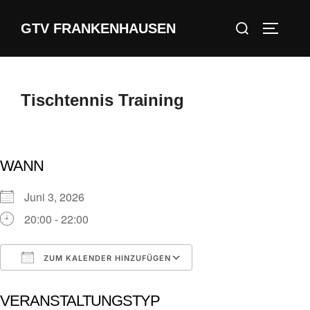
Zum
Suchen
GTV FRANKENHAUSEN
Inhalt
SEITEN
nach:
springen
Tischtennis Training
WANN
Juni 3, 2026
20:00 - 22:00
ZUM KALENDER HINZUFÜGEN
ICS herunterladen
Google Kalender
VERANSTALTUNGSTYP