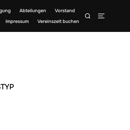
egung
Abteilungen
Vorstand
Suchen
SEITENLE
nach:
Impressum
Vereinszelt buchen
TYP