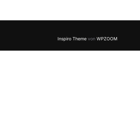
5
Outlook Live
Inspiro Theme
von
WPZOOM