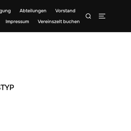
egung
Abteilungen
Vorstand
Suchen
SEITENLE
nach:
Impressum
Vereinszelt buchen
TYP