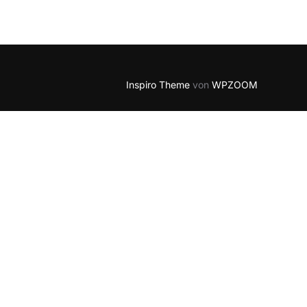
5
Outlook Live
Inspiro Theme
von
WPZOOM