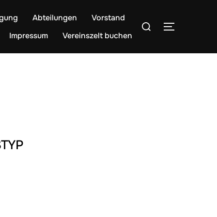
egung
Abteilungen
Vorstand
Suchen
SEITENLE
nach:
Impressum
Vereinszelt buchen
TYP