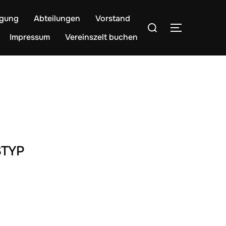
egung
Abteilungen
Vorstand
Suchen
SEITENLE
nach:
Impressum
Vereinszelt buchen
TYP