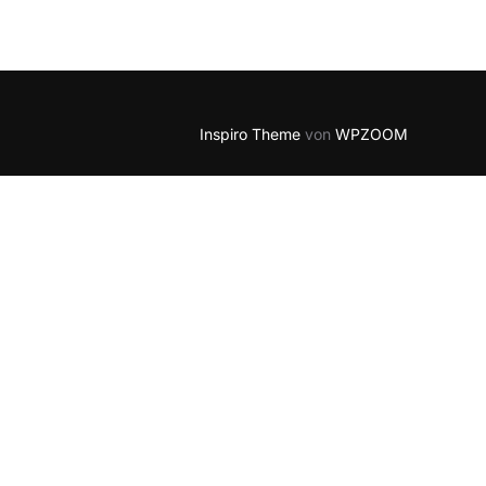
5
Outlook Live
Inspiro Theme
von
WPZOOM