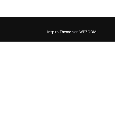
5
Outlook Live
Inspiro Theme
von
WPZOOM