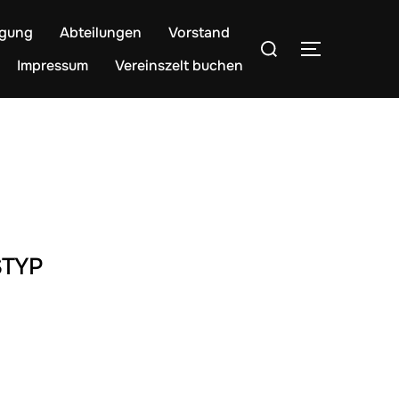
egung
Abteilungen
Vorstand
Suchen
SEITENLE
nach:
Impressum
Vereinszelt buchen
TYP