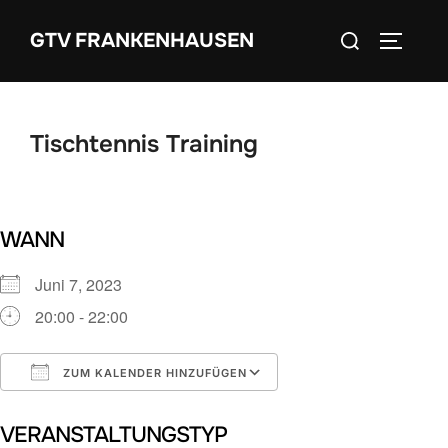
Zum
Suchen
GTV FRANKENHAUSEN
Inhalt
SEITEN
nach:
springen
Tischtennis Training
WANN
Juni 7, 2023
20:00 - 22:00
ZUM KALENDER HINZUFÜGEN
ICS herunterladen
Google Kalender
VERANSTALTUNGSTYP