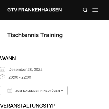
Zum
Suchen
GTV FRANKENHAUSEN
Inhalt
SEITEN
nach:
springen
Tischtennis Training
WANN
Dezember 28, 2022
20:00 - 22:00
ZUM KALENDER HINZUFÜGEN
ICS herunterladen
Google Kalender
VERANSTALTUNGSTYP