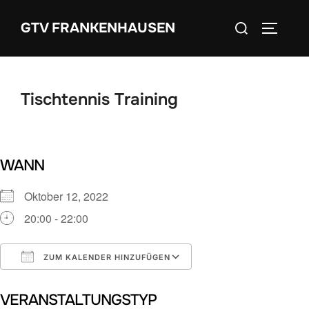
Zum
Suchen
GTV FRANKENHAUSEN
Inhalt
SEITEN
nach:
springen
Tischtennis Training
WANN
Oktober 12, 2022
20:00 - 22:00
ZUM KALENDER HINZUFÜGEN
ICS herunterladen
Google Kalender
VERANSTALTUNGSTYP