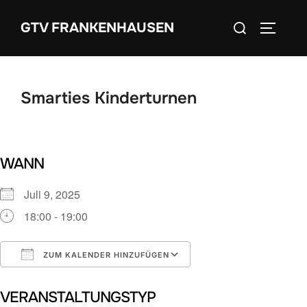
Zum
Suchen
GTV FRANKENHAUSEN
Inhalt
SEITEN
nach:
springen
Smarties Kinderturnen
WANN
Juli 9, 2025
18:00 - 19:00
ZUM KALENDER HINZUFÜGEN
ICS herunterladen
Google Kalender
VERANSTALTUNGSTYP