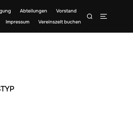
egung
Abteilungen
Vorstand
Suchen
SEITENLE
nach:
Impressum
Vereinszelt buchen
TYP