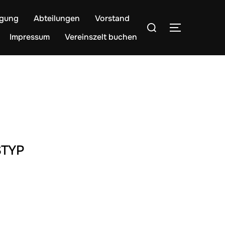
egung
Abteilungen
Vorstand
Suchen
SEITENLE
nach:
Impressum
Vereinszelt buchen
TYP