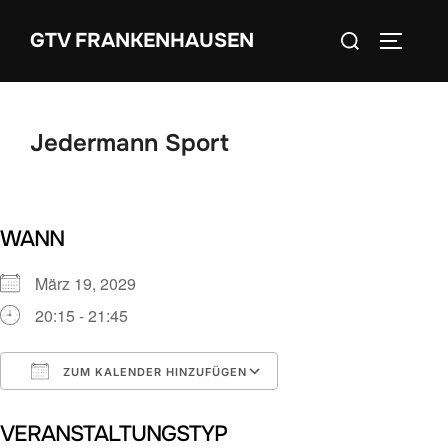
Zum
Suchen
GTV FRANKENHAUSEN
Inhalt
SEITEN
nach:
springen
Jedermann Sport
WANN
März 19, 2029
20:15 - 21:45
ZUM KALENDER HINZUFÜGEN
ICS herunterladen
Google Kalender
VERANSTALTUNGSTYP