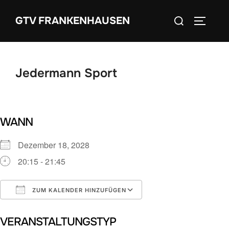
Zum
Suchen
GTV FRANKENHAUSEN
Inhalt
SEITEN
nach:
springen
Jedermann Sport
WANN
Dezember 18, 2028
20:15 - 21:45
ZUM KALENDER HINZUFÜGEN
ICS herunterladen
Google Kalender
VERANSTALTUNGSTYP