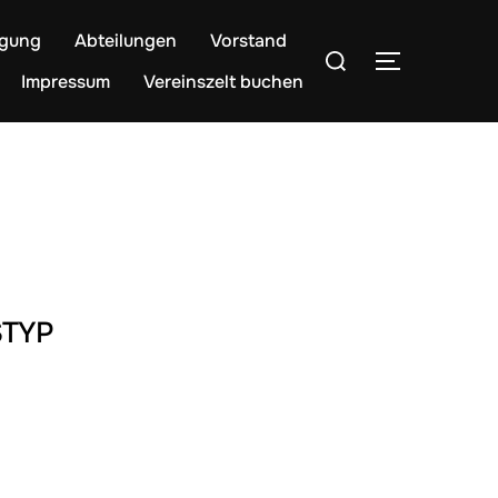
egung
Abteilungen
Vorstand
Suchen
SEITENLE
nach:
Impressum
Vereinszelt buchen
TYP