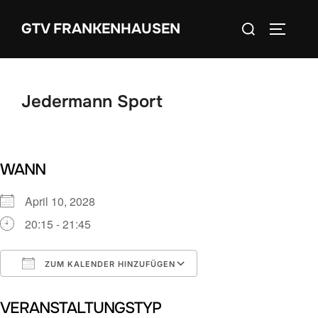
Zum
Suchen
GTV FRANKENHAUSEN
Inhalt
SEITEN
nach:
springen
Jedermann Sport
WANN
April 10, 2028
20:15 - 21:45
ZUM KALENDER HINZUFÜGEN
ICS herunterladen
Google Kalender
VERANSTALTUNGSTYP