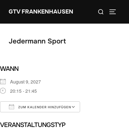
Zum
Suchen
GTV FRANKENHAUSEN
Inhalt
SEITEN
nach:
springen
Jedermann Sport
WANN
August 9, 2027
20:15 - 21:45
ZUM KALENDER HINZUFÜGEN
ICS herunterladen
Google Kalender
VERANSTALTUNGSTYP