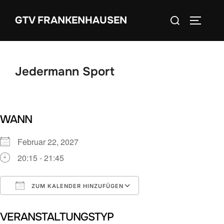
Zum
Suchen
GTV FRANKENHAUSEN
Inhalt
SEITEN
nach:
springen
Jedermann Sport
WANN
Februar 22, 2027
20:15 - 21:45
ZUM KALENDER HINZUFÜGEN
ICS herunterladen
Google Kalender
VERANSTALTUNGSTYP