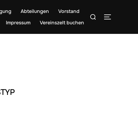
egung
Abteilungen
Vorstand
Suchen
SEITENLE
nach:
Impressum
Vereinszelt buchen
TYP