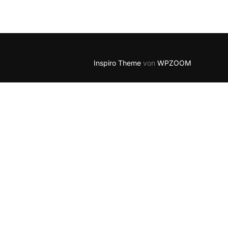
5
Outlook Live
Inspiro Theme
von
WPZOOM