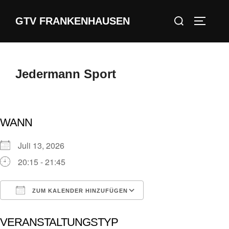
Zum
Suchen
GTV FRANKENHAUSEN
Inhalt
SEITEN
nach:
springen
Jedermann Sport
WANN
Juli 13, 2026
20:15 - 21:45
ZUM KALENDER HINZUFÜGEN
ICS herunterladen
Google Kalender
VERANSTALTUNGSTYP