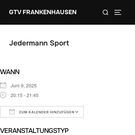
Zum
Suchen
GTV FRANKENHAUSEN
Inhalt
SEITEN
nach:
springen
Jedermann Sport
WANN
Juni 9, 2025
20:15 - 21:45
ZUM KALENDER HINZUFÜGEN
ICS herunterladen
Google Kalender
VERANSTALTUNGSTYP