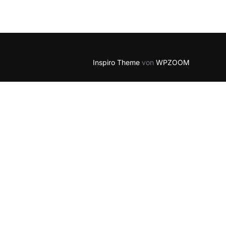
5
Outlook Live
Inspiro Theme
von
WPZOOM