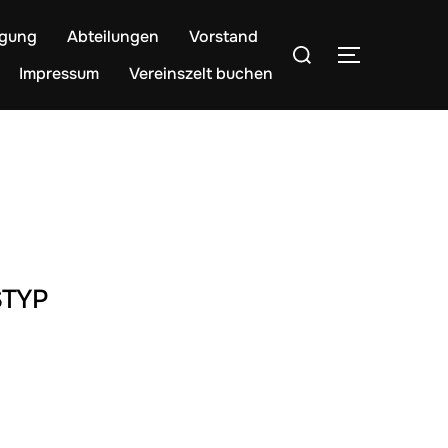
egung
Abteilungen
Vorstand
Suchen
SEITENLE
nach:
Impressum
Vereinszelt buchen
TYP