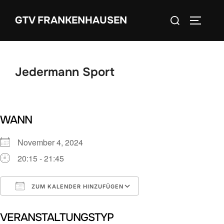
Zum
Suchen
GTV FRANKENHAUSEN
Inhalt
SEITEN
nach:
springen
Jedermann Sport
WANN
November 4, 2024
20:15 - 21:45
ZUM KALENDER HINZUFÜGEN
ICS herunterladen
Google Kalender
VERANSTALTUNGSTYP