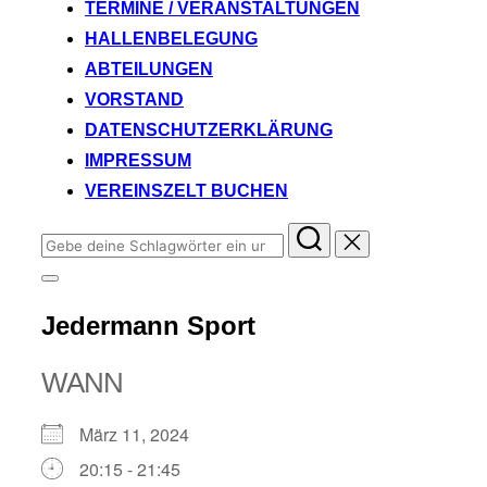
TERMINE / VERANSTALTUNGEN
HALLENBELEGUNG
ABTEILUNGEN
VORSTAND
DATENSCHUTZERKLÄRUNG
IMPRESSUM
VEREINSZELT BUCHEN
Suchen
nach:
Seitenleiste
&
Jedermann Sport
Navigation
umschalten
WANN
März 11, 2024
20:15 - 21:45