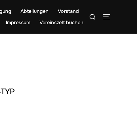
egung
Abteilungen
Vorstand
Suchen
SEITENLE
nach:
Impressum
Vereinszelt buchen
TYP