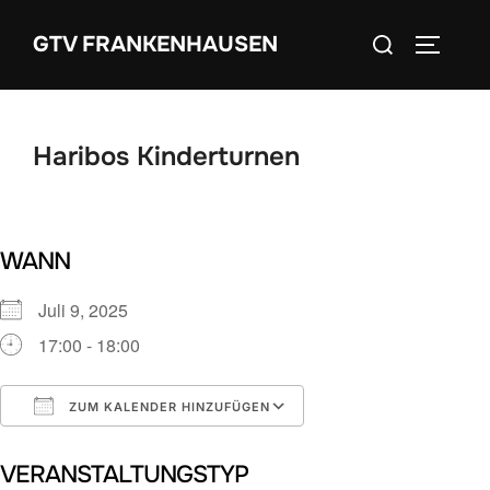
Zum
Suchen
GTV FRANKENHAUSEN
Inhalt
SEITEN
nach:
springen
Haribos Kinderturnen
WANN
Juli 9, 2025
17:00 - 18:00
ZUM KALENDER HINZUFÜGEN
ICS herunterladen
Google Kalender
VERANSTALTUNGSTYP