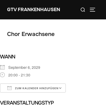
Zum
Suchen
GTV FRANKENHAUSEN
Inhalt
SEITEN
nach:
springen
Chor Erwachsene
WANN
September 6, 2029
20:00 - 21:30
ZUM KALENDER HINZUFÜGEN
ICS herunterladen
Google Kalender
VERANSTALTUNGSTYP