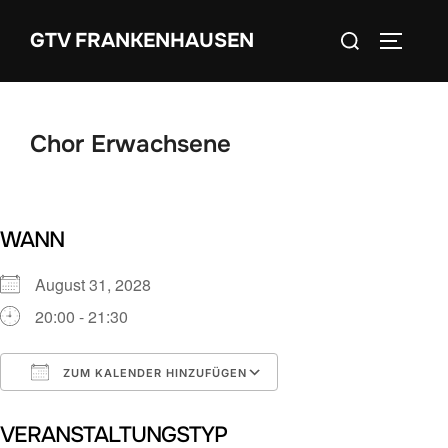
Zum
Suchen
GTV FRANKENHAUSEN
Inhalt
SEITEN
nach:
springen
Chor Erwachsene
WANN
August 31, 2028
20:00 - 21:30
ZUM KALENDER HINZUFÜGEN
ICS herunterladen
Google Kalender
VERANSTALTUNGSTYP