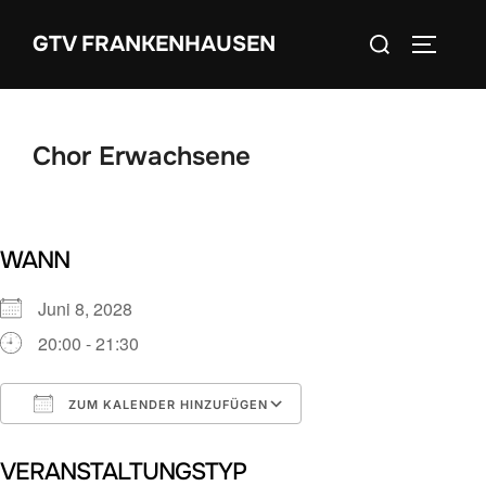
Zum
Suchen
GTV FRANKENHAUSEN
Inhalt
SEITEN
nach:
springen
Chor Erwachsene
WANN
Juni 8, 2028
20:00 - 21:30
ZUM KALENDER HINZUFÜGEN
ICS herunterladen
Google Kalender
VERANSTALTUNGSTYP